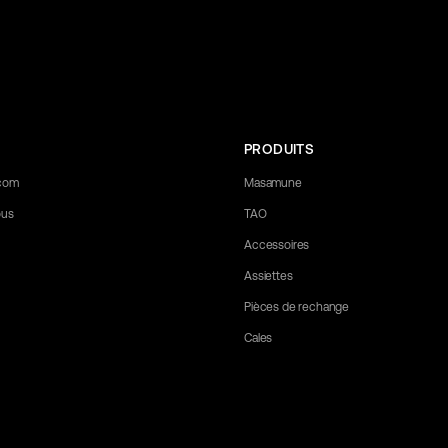
PRODUITS
.com
Masamune
ous
TAO
Accessoires
Assiettes
Pièces de rechange
Cales
 any questions you may have. Let us know what you need, and we'll be happ