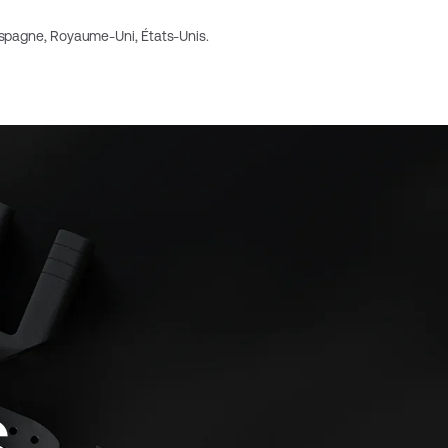
 Espagne, Royaume-Uni, États-Unis.
S