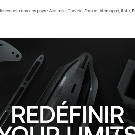
niquement dans ces pays : Australie, Canada, France, Allemagne, Italie,
REDÉFINIR
YOUR
LIMI