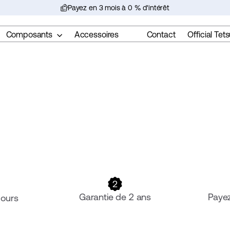
Payez en 3 mois à 0 % d'intérêt
Suspendre
le
Composants
Accessoires
Contact
Official Tets
diaporama
Garantie de 2 ans
Payez
jours