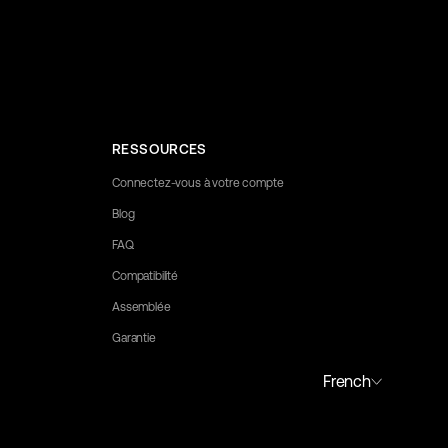
RESSOURCES
Connectez-vous à votre compte
Blog
FAQ
Compatibilité
Assemblée
Garantie
y to assist you.
Portuguese (Portugal)
French