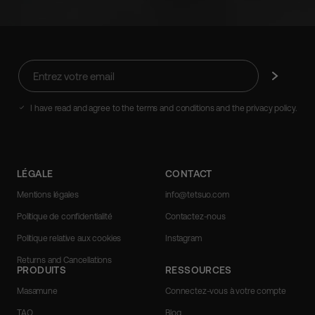
Entrez
Abonnez-
votre
vous
email
I have read and agree to the terms and conditions and the privacy policy.
LÉGALE
CONTACT
Mentions légales
info@tetsuo.com
Politique de confidentialité
Contactez-nous
Politique relative aux cookies
Instagram
Returns and Cancellations
PRODUITS
RESSOURCES
Masamune
Connectez-vous à votre compte
TAO
Blog