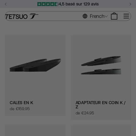
Passer
4,5 basé sur 129 avis
au
Suspendre
contenu
Na
French
le
diaporama
CALES EN K
ADAPTATEUR EN COIN K /
Z
de
€‎159.95
de
€‎24.95