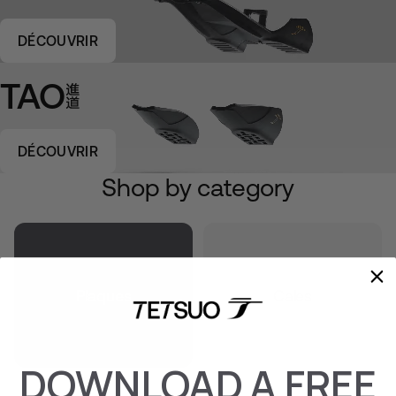
DÉCOUVRIR
TAO
DÉCOUVRIR
Shop by category
Plaques
Cales
DOWNLOAD A FREE