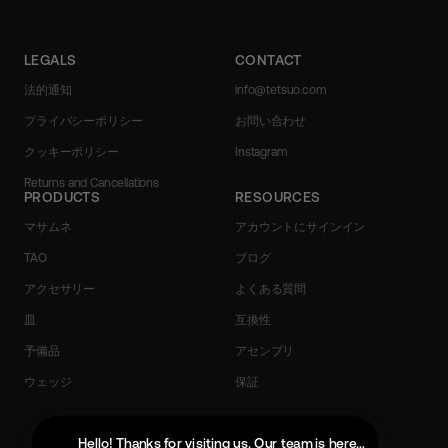
レ
ス
を
LEGALS
CONTACT
入
力
法的通知
info@tetsuo.com
し
プライバシーポリシー
お問い合わせ
て
く
クッキーポリシー
Instagram
だ
Returns and Cancellations
さ
PRODUCTS
RESOURCES
い
マサムネ
アカウントにサインイン
TAO
ブログ
アクセサリー
よくある質問
皿
互換性
予備品
アセンブリ
ウェッジ
保証
Portuguese (Portugal)
Japanese
Hello! Thanks for visiting us. Our team is here to help with