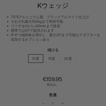
Kウェッジ
7075アルミニウム製、ブラックアルマイト仕上げ
それぞれ最大500kgまで保持可能
リーチを0から+60mmまで延長
標準では10ºで提供されます
5ºずつ傾斜角を増やし、最大20ºまで可能なアダプターを
追加するオプションあり
傾ける
10度
15度
20度
通
€‎159.95
常
税込み。
価
格
数量
−
+