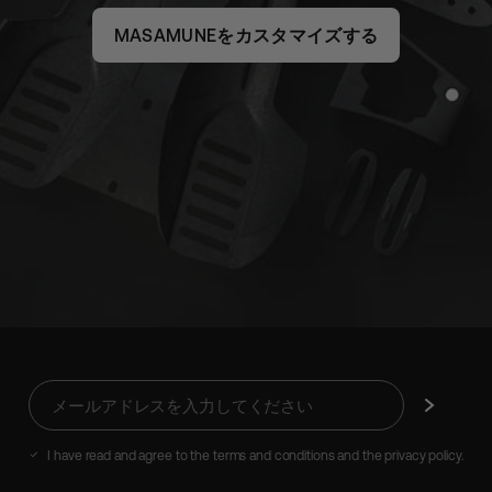
MASAMUNEをカスタマイズする
メ
購
ー
読
ル
す
ア
る
I have read and agree to the terms and conditions and the privacy policy.
ド