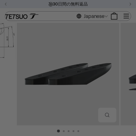
コ
30日間の無料返品
ン
ス
テ
サ
Japanese
ラ
ン
イ
ツ
ド
に
シ
ス
ョ
キ
ー
ッ
を
プ
一
時
停
止
す
る
閉
じ
る
(ESC)