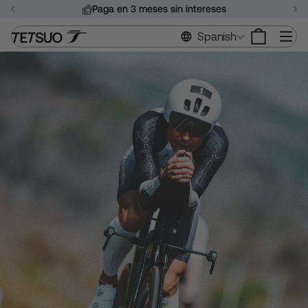
Saltar
Paga en 3 meses sin intereses
al
Pausar
contenido
Na
Spanish
presentación
de
diapositivas