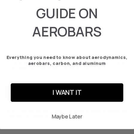
Mensaje
GUIDE ON
AEROBARS
Everything you need to know about aerodynamics,
He leído y acepto la
Política de Privacidad
, y consiento el
aerobars, carbon, and aluminum
tratamiento de mis datos por ERIC Y JOEL, S.L. con la finalidad
de gestionar y responder a mi solicitud de contacto.
Enviar
I WANT IT
ENVIAR
Este sitio está protegido por hCaptcha y se aplican
la Política de privacidad de
Maybe Later
hCaptcha
y los
Términos del servicio.