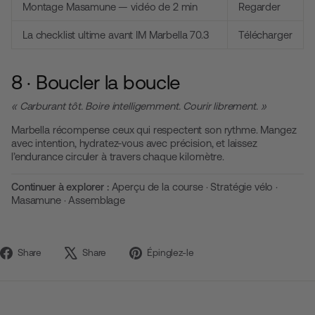
Montage Masamune — vidéo de 2 min
Regarder
La checklist ultime avant IM Marbella 70.3
Télécharger
8 · Boucler la boucle
« Carburant tôt. Boire intelligemment. Courir librement. »
Marbella récompense ceux qui respectent son rythme. Mangez
avec intention, hydratez-vous avec précision, et laissez
l’endurance circuler à travers chaque kilomètre.
Continuer à explorer :
Aperçu de la course
·
Stratégie vélo
·
Masamune
·
Assemblage
Partager
Tweeter
Épingler
Share
Share
Épinglez-le
sur
sur
sur
Facebook
X
Pinterest