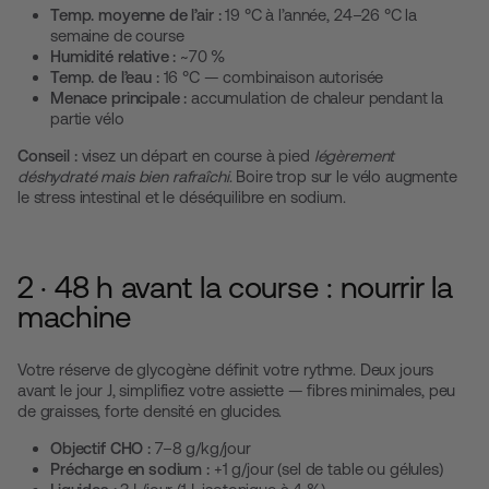
Temp. moyenne de l’air :
19 °C à l’année, 24–26 °C la
semaine de course
Humidité relative :
~70 %
Temp. de l’eau :
16 °C — combinaison autorisée
Menace principale :
accumulation de chaleur pendant la
partie vélo
Conseil :
visez un départ en course à pied
légèrement
déshydraté mais bien rafraîchi
. Boire trop sur le vélo augmente
le stress intestinal et le déséquilibre en sodium.
2 · 48 h avant la course : nourrir la
machine
Votre réserve de glycogène définit votre rythme. Deux jours
avant le jour J, simplifiez votre assiette — fibres minimales, peu
de graisses, forte densité en glucides.
Objectif CHO :
7–8 g/kg/jour
Précharge en sodium :
+1 g/jour (sel de table ou gélules)