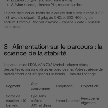
Liquides :
3 L/jour (1 L isotonique à 4 %)
À éviter :
alcool, aliments frits, sauces lourdes
Le petit-déjeuner du matin de la course doit suivre la règle 3-3-3
: 3 h avant le départ, ~3 g/kg de CHO, et 300–400 mg de
sodium. Exemple : flocons d’avoine + banane + café + boisson
isotonique.
3 · Alimentation sur le parcours : la
science de la stabilité
Le parcours de l’IRONMAN 70.3 Marbella alterne côtes,
descentes et portions plates en bord de mer. Votre stratégie de
ravitaillement doit s’aligner sur le terrain — pas sur l’horloge.
Quoi
Segment
Fréquence
Objectif clé
consommer
Sortie de
1 gel sans
Réactiver la
natation → 10
caféine +
Immédiatement
digestion
km vélo
300 ml d’eau