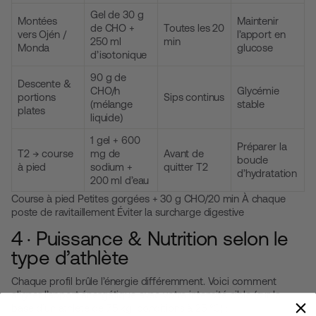
Gel de 30 g
Montées
Maintenir
de CHO +
Toutes les 20
vers Ojén /
l’apport en
250 ml
min
Monda
glucose
d’isotonique
90 g de
Descente &
CHO/h
Glycémie
portions
Sips continus
(mélange
stable
plates
liquide)
1 gel + 600
Préparer la
T2 → course
mg de
Avant de
boucle
à pied
sodium +
quitter T2
d’hydratation
200 ml d’eau
Course à pied Petites gorgées + 30 g CHO/20 min À chaque
poste de ravitaillement Éviter la surcharge digestive
4 · Puissance & Nutrition selon le
type d’athlète
Chaque profil brûle l’énergie différemment. Voici comment
aligner l’apport énergétique avec votre intensité cible (sur la
base d’un athlète de 75 kg, conditions à 25 °C) :