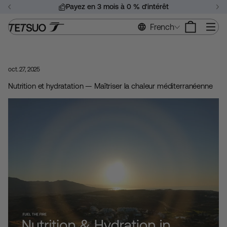
Passer
Payez en 3 mois à 0 % d'intérêt
au
Suspendre
contenu
Na
French
le
diaporama
oct. 27, 2025
Nutrition et hydratation — Maîtriser la chaleur méditerranéenne