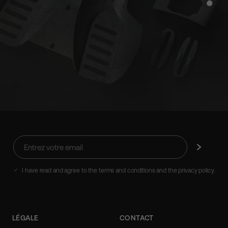
Entrez
Abonnez-
votre
vous
email
I have read and agree to the terms and conditions and the privacy policy.
LÉGALE
CONTACT