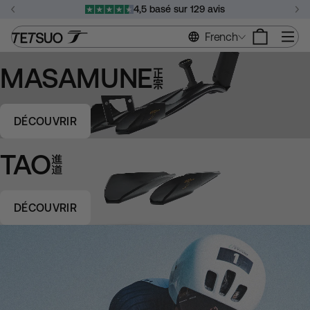
Passer
4,5 basé sur 129 avis
au
Suspendre
contenu
Na
French
le
diaporama
MASAMUNE
DÉCOUVRIR
TAO
DÉCOUVRIR