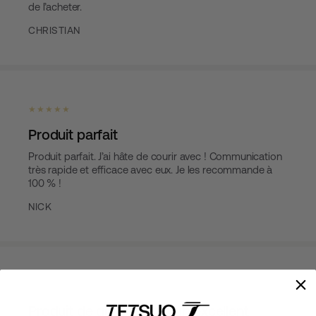
de l’acheter.
CHRISTIAN
★ ★ ★ ★ ★
Produit parfait
Produit parfait. J’ai hâte de courir avec ! Communication
très rapide et efficace avec eux. Je les recommande à
100 % !
NICK
★ ★ ★ ★ ★
Produit de qualité avec un excellent