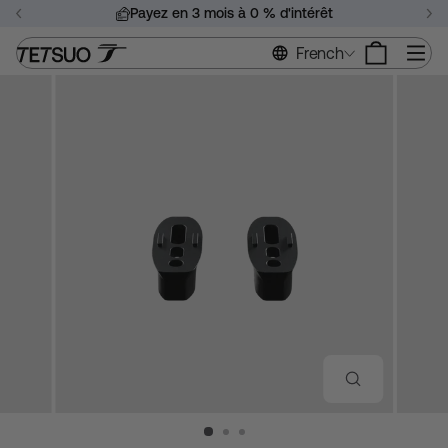
Passer
Payez en 3 mois à 0 % d'intérêt
au
Suspendre
contenu
Na
French
le
diaporama
FERMER
(ÉCHAP)