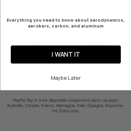
€‎159.95
Everything you need to know about aerodynamics,
aerobars, carbon, and aluminum
Garantie de 2 ans
Retours gratuits sous 30
I WANT IT
jours
Payez en 3 mois à 0 % avec PayPal*
Maybe Later
*PayPal Pay in 3 est disponible uniquement dans ces pays :
Australie, Canada, France, Allemagne, Italie, Espagne, Royaume-
Uni, États-Unis.