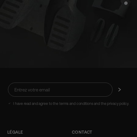
Entrez
Abonnez-
votre
vous
email
I have read and agree to the terms and conditions and the privacy policy.
LÉGALE
CONTACT