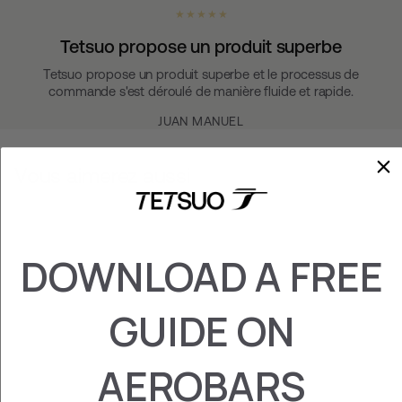
★ ★ ★ ★ ★
Tetsuo propose un produit superbe
Tetsuo propose un produit superbe et le processus de
commande s'est déroulé de manière fluide et rapide.
JUAN MANUEL
Vous aimerez aussi
DOWNLOAD A FREE
GUIDE ON
AEROBARS
ADAPTATEUR DE
CONCEPTION DE
PROFIL A2