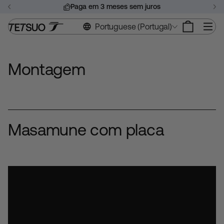
Saltar
Paga em 3 meses sem juros
para
Pausar
o
Na
Portuguese (Portugal)
apresentação
conteúdo
de
slides
Montagem
Masamune com placa