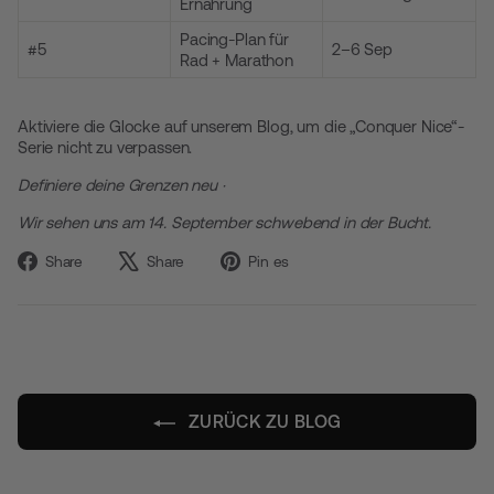
Ernährung
Pacing-Plan für
#5
2–6 Sep
Rad + Marathon
Aktiviere die Glocke auf unserem Blog, um die „Conquer Nice“-
Serie nicht zu verpassen.
Definiere deine Grenzen neu ·
Wir sehen uns am 14. September schwebend in der Bucht.
Auf
Twittern
Auf
Share
Share
Pin es
Facebook
Sie
Pinterest
teilen
auf
pinnen
X
ZURÜCK ZU BLOG