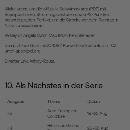
Klicke unten, um die offizielle Schwimmkarte (PDF) mit
Bojenpositionen, Strömungsvektoren und GPS-Punkten
herunterzuladen. Perfekt, um die Strecke vor dem Renntag in
Nizza zu visualisieren.
📥 Bay of Angels Swim Map (PDF) herunterladen
Du nutzt kein Garmin/COROS? Konvertiere kostenlos in TCX
unter
gpsbabel.org
.
Direkter Link:
Windy-Route
.
10. Als Nächstes in der Serie
Ausgabe
Thema
Datum
Aero-Tuning am
#3
19–23 Aug
Col d’Eze
Hitze-spezifische
#4
26–30 Aug