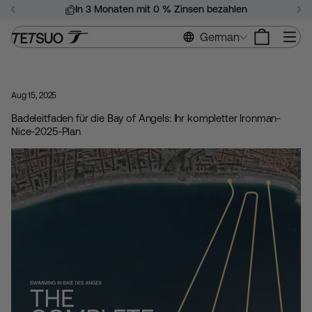
Zum
In 3 Monaten mit 0 % Zinsen bezahlen
Inhalt
Diashow
springen
Si
German
anhalten
Aug 15, 2025
Badeleitfaden für die Bay of Angels: Ihr kompletter Ironman-
Nice-2025-Plan