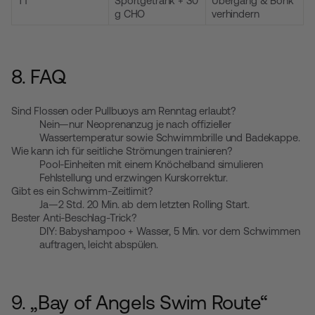
T1
Sportgetränk + 30
Übergang & Bonk
g CHO
verhindern
8. FAQ
Sind Flossen oder Pullbuoys am Renntag erlaubt?
Nein—nur Neoprenanzug je nach offizieller
Wassertemperatur sowie Schwimmbrille und Badekappe.
Wie kann ich für seitliche Strömungen trainieren?
Pool-Einheiten mit einem Knöchelband simulieren
Fehlstellung und erzwingen Kurskorrektur.
Gibt es ein Schwimm-Zeitlimit?
Ja—2 Std. 20 Min. ab dem letzten Rolling Start.
Bester Anti-Beschlag-Trick?
DIY: Babyshampoo + Wasser, 5 Min. vor dem Schwimmen
auftragen, leicht abspülen.
9. „Bay of Angels Swim Route“