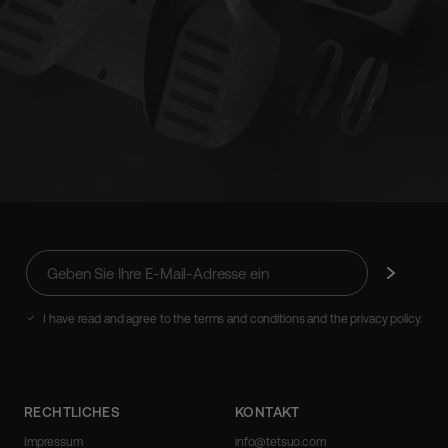
Geben
Abonnieren
Sie
Ihre
E-
I have read and agree to the terms and conditions and the privacy policy.
Mail-
Adresse
ein
RECHTLICHES
KONTAKT
Impressum
info@tetsuo.com