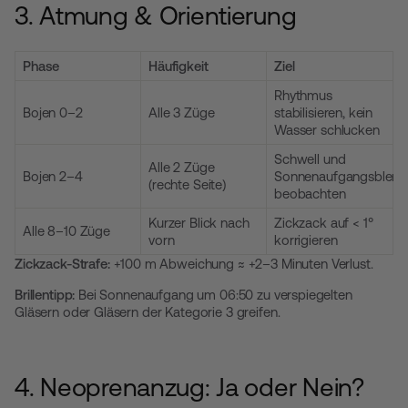
3. Atmung & Orientierung
Phase
Häufigkeit
Ziel
Rhythmus
Bojen 0–2
Alle 3 Züge
stabilisieren, kein
Wasser schlucken
Schwell und
Alle 2 Züge
Bojen 2–4
Sonnenaufgangsblen
(rechte Seite)
beobachten
Kurzer Blick nach
Zickzack auf < 1°
Alle 8–10 Züge
vorn
korrigieren
Zickzack-Strafe:
+100 m Abweichung ≈ +2–3 Minuten Verlust.
Brillentipp:
Bei Sonnenaufgang um 06:50 zu verspiegelten
Gläsern oder Gläsern der Kategorie 3 greifen.
4. Neoprenanzug: Ja oder Nein?