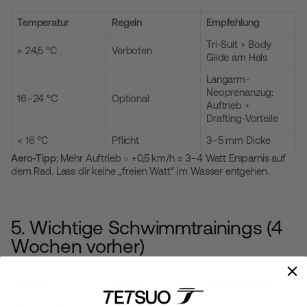
Temperatur
Regeln
Empfehlung
Tri-Suit + Body
> 24,5 °C
Verboten
Glide am Hals
Langarm-
Neoprenanzug:
16–24 °C
Optional
Auftrieb +
Drafting-Vorteile
< 16 °C
Pflicht
3–5 mm Dicke
Aero-Tipp:
Mehr Auftrieb = +0,5 km/h ≈ 3–4 Watt Ersparnis auf
dem Rad. Lass dir keine „freien Watt“ im Wasser entgehen.
5. Wichtige Schwimmtrainings (4
Wochen vorher)
Einheit
Zweck
Referenzzeiten*
6 × 400 m