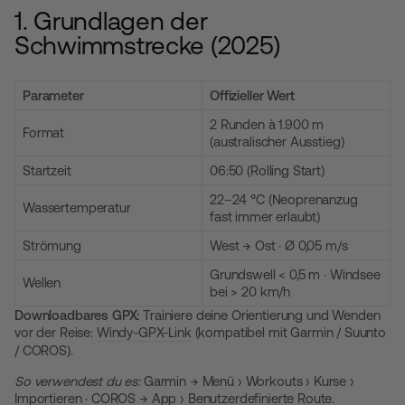
1. Grundlagen der
Schwimmstrecke (2025)
Parameter
Offizieller Wert
2 Runden à 1.900 m
Format
(australischer Ausstieg)
Startzeit
06:50 (Rolling Start)
22–24 °C (Neoprenanzug
Wassertemperatur
fast immer erlaubt)
Strömung
West → Ost · Ø 0,05 m/s
Grundswell < 0,5 m · Windsee
Wellen
bei > 20 km/h
Downloadbares GPX:
Trainiere deine Orientierung und Wenden
vor der Reise:
Windy-GPX-Link
(kompatibel mit Garmin / Suunto
/ COROS).
So verwendest du es:
Garmin → Menü › Workouts › Kurse ›
Importieren · COROS → App › Benutzerdefinierte Route.