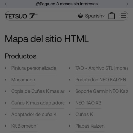
Saltar
Paga en 3 meses sin intereses
al
Pausar
contenido
Na
Spanish
presentación
de
diapositivas
Mapa del sitio HTML
Productos
Pintura personalizada
TAO - Archivo STL Impresi
Masamune
Portabidón NEO KAIZEN
Copia de Cuñas K mas adaptadores para subir a 20º
Soporte Garmin NEO Kaize
Cuñas K mas adaptadores para subir a 15º
NEO TAO X3
Adaptador de cuña K
Cuñas K
Kit Biomech´
Placas Kaizen