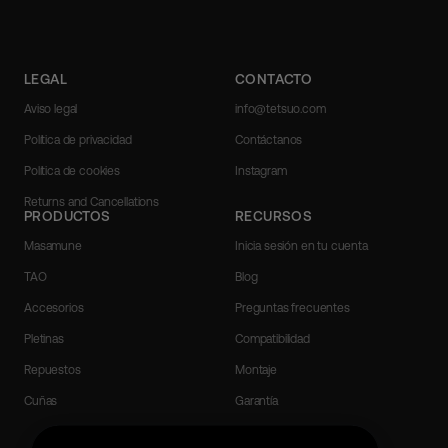
LEGAL
CONTACTO
Aviso legal
info@tetsuo.com
Política de privacidad
Contáctanos
Política de cookies
Instagram
Returns and Cancellations
PRODUCTOS
RECURSOS
Masamune
Inicia sesión en tu cuenta
TAO
Blog
Accesorios
Preguntas frecuentes
Pletinas
Compatibilidad
Repuestos
Montaje
Cuñas
Garantía