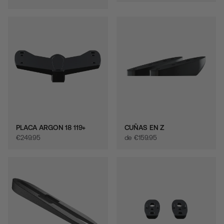
PLACA ARGON 18 119+
CUÑAS EN Z
€‎249.95
de
€‎159.95