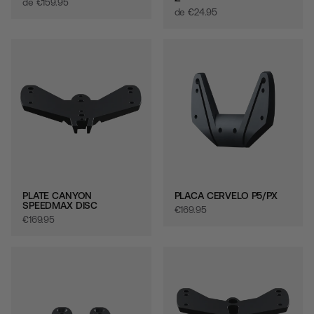
de
€‎159.95
de
€‎24.95
PLATE CANYON
PLACA CERVELO P5/PX
SPEEDMAX DISC
€‎169.95
€‎169.95