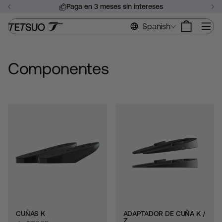
Saltar
Paga en 3 meses sin intereses
al
Pausar
contenido
Na
Spanish
presentación
de
diapositivas
Componentes
CUÑAS K
ADAPTADOR DE CUÑA K /
Z