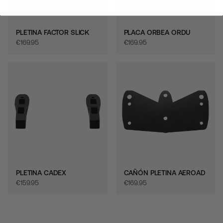
PLETINA FACTOR SLICK
PLACA ORBEA ORDU
€‎169.95
€‎169.95
PLETINA CADEX
CAÑÓN PLETINA AEROAD
€‎159.95
€‎169.95