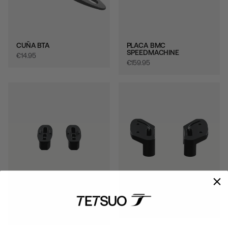
CUÑA BTA
PLACA BMC
SPEEDMACHINE
€‎14.95
€‎159.95
DISEÑO DEL PERFIL
PLACA REDONDEADA 31.8
ADAPTADOR A2
€‎159.95
€‎159.95