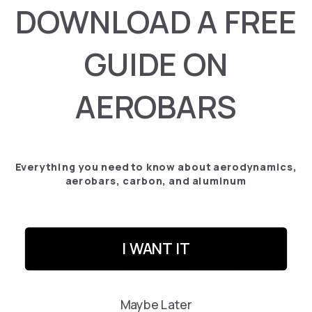
DOWNLOAD A FREE
GUIDE ON
AEROBARS
FIELTRO DE PLACA IA
PLACA TREK (ARO)
Everything you need to know about aerodynamics,
€‎159.95
€‎169.95
aerobars, carbon, and aluminum
I WANT IT
Maybe Later