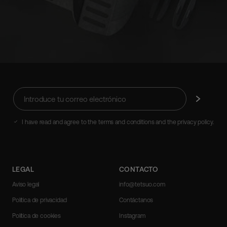
Introduce
Suscríbete
tu
correo
electrónico
I have read and agree to the terms and conditions and the privacy policy.
LEGAL
CONTACTO
Aviso legal
info@tetsuo.com
Política de privacidad
Contáctanos
Política de cookies
Instagram