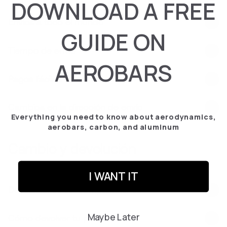
DOWNLOAD A FREE
Envíos a todo el mundo
GUIDE ON
Tiempo de envío
AEROBARS
Pagos fáciles
Cambios en la dirección de envío
Everything you need to know about aerodynamics,
aerobars, carbon, and aluminum
Cambio y devolución
I WANT IT
Devoluciones sin complicaciones
Maybe Later
Cómo devolver tu pedido