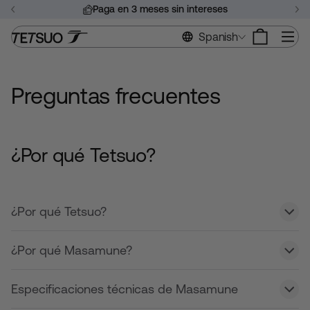
Saltar
Paga en 3 meses sin intereses
al
Pausar
contenido
Na
Spanish
presentación
de
diapositivas
Preguntas frecuentes
¿Por qué Tetsuo?
¿Por qué Tetsuo?
¿Por qué Masamune?
Especificaciones técnicas de Masamune