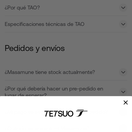
¿Por qué TAO?
Especificaciones técnicas de TAO
Pedidos y envíos
¿Masamune tiene stock actualmente?
¿Por qué debería hacer un pre-pedido en
lugar de esperar?
¿Mi pago es seguro si hago un pre-pedido?
¿Cuándo se enviará mi Masamune?