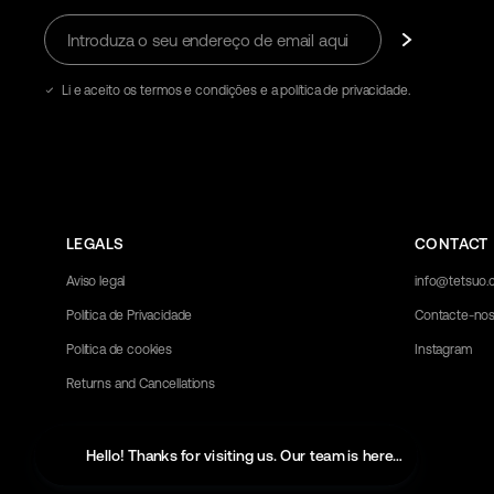
Introduza
Subscrever
o
seu
endereço
Li e aceito os termos e condições e a política de privacidade.
de
email
aqui
LEGALS
CONTACT
Aviso legal
info@tetsuo
Política de Privacidade
Contacte-no
Política de cookies
Instagram
Returns and Cancellations
Hello! Thanks for visiting us. Our team is here to help with