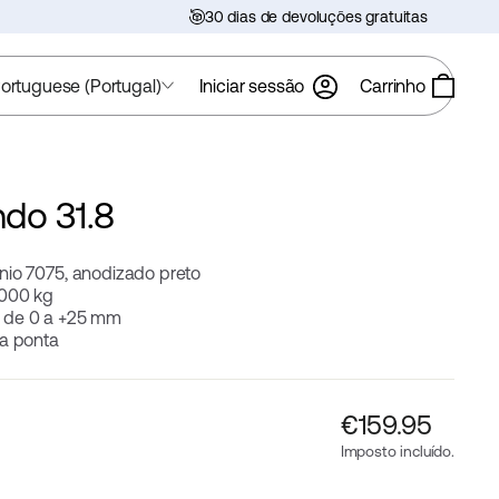
30 dias de devoluções gratuitas
ortuguese (Portugal)
Iniciar sessão
Carrinho
do 31.8
nio 7075, anodizado preto
1000 kg
 de 0 a +25 mm
na ponta
Preço
€‎159.95
normal
Imposto incluído.