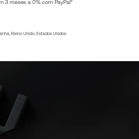
m 3 meses a 0% com PayPal*
panha, Reino Unido, Estados Unidos.