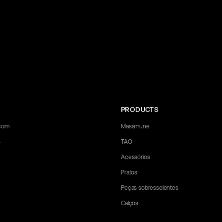
PRODUCTS
.com
Masamune
s
TAO
Acessórios
Pratos
Peças sobresselentes
Calços
 any questions you may have. Let us know what you need, and we'll be happ