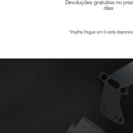
Devoluções gratuitas no pra
dias
*PayPal Pague em 3 está disponível