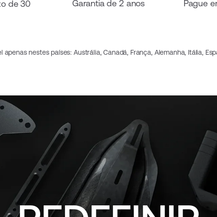
Garantia de 2 anos
Pague e
zo de 30
 apenas nestes países: Austrália, Canadá, França, Alemanha, Itália, Es