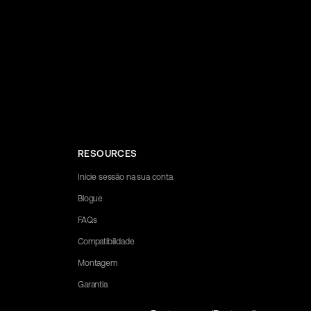
RESOURCES
Inicie sessão na sua conta
Blogue
FAQs
Compatibilidade
Montagem
Garantia
y to assist you.
Portuguese (Portugal)