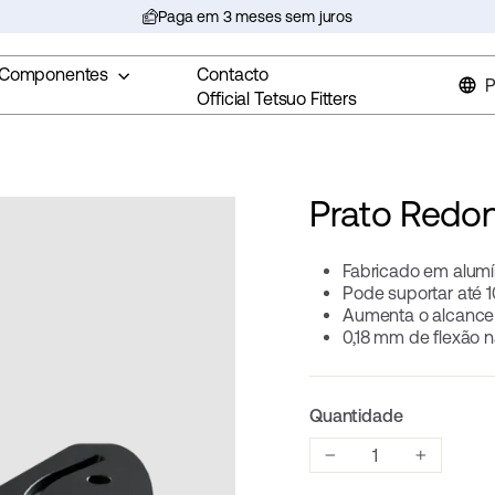
Paga em 3 meses sem juros
Pausar
apresentação
Componentes
Contacto
de
P
Official Tetsuo Fitters
slides
Prato Redon
Fabricado em alumí
Pode suportar até 
Aumenta o alcance
0,18 mm de flexão 
Quantidade
−
+