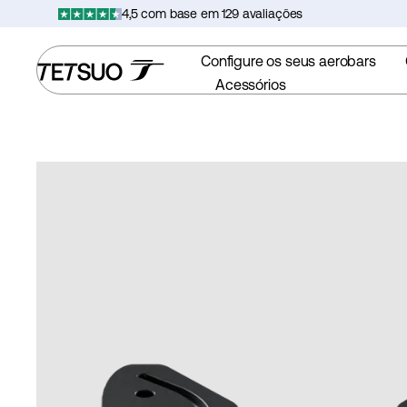
Saltar
4,5 com base em 129 avaliações
para
o
Configure os seus aerobars
conteúdo
Acessórios