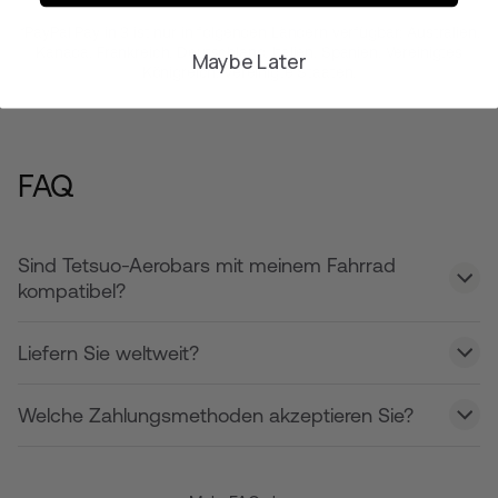
*PayPal Pay in 3 ist nur in folgenden Ländern verfügbar: Australien,
Kanada, Frankreich, Deutschland, Italien, Spanien, Vereinigtes
Maybe Later
Königreich, Vereinigte Staaten.
FAQ
Sind Tetsuo-Aerobars mit meinem Fahrrad
kompatibel?
Liefern Sie weltweit?
Welche Zahlungsmethoden akzeptieren Sie?