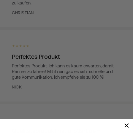
zu kaufen.
CHRISTIAN
★ ★ ★ ★ ★
Perfektes Produkt
Perfektes Produkt. Ich kann es kaum erwarten, damit
Rennen zu fahren! Mit ihnen gab es sehr schnelle und
gute Kommunikation. Ich empfehle sie zu 100 %!
NICK
★ ★ ★ ★ ★
Qualitätsprodukt mit großartigem