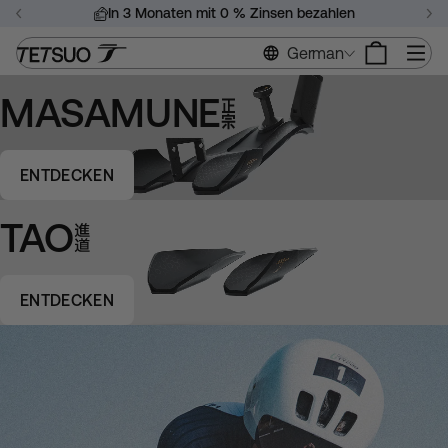
Zum
In 3 Monaten mit 0 % Zinsen bezahlen
Inhalt
Diashow
springen
Si
German
anhalten
MASAMUNE
ENTDECKEN
TAO
ENTDECKEN