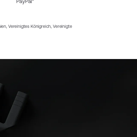
PayPal*
ien, Vereinigtes Königreich, Vereinigte