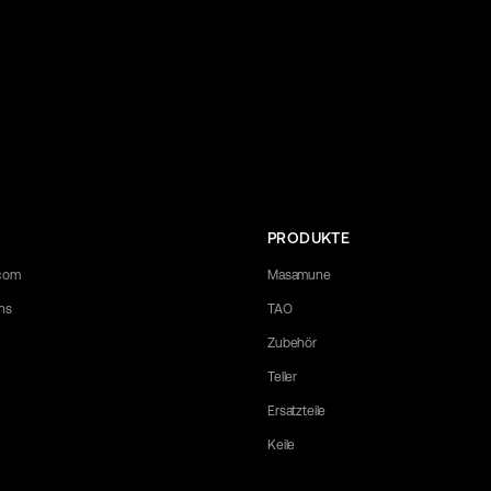
PRODUKTE
.com
Masamune
ns
TAO
Zubehör
Teller
Ersatzteile
Keile
 any questions you may have. Let us know what you need, and we'll be happy