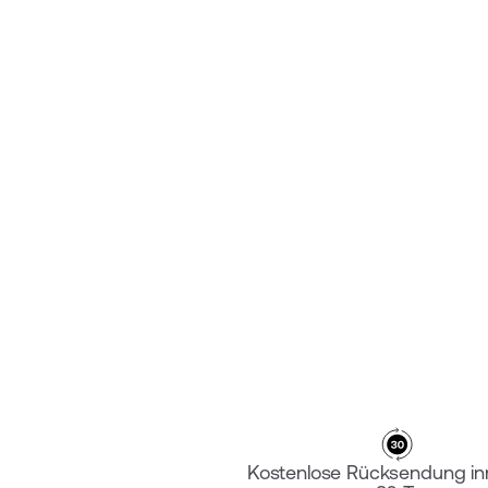
PLATTE ARGON 18 119+
€‎249.95
Kostenlose Rücksendung in