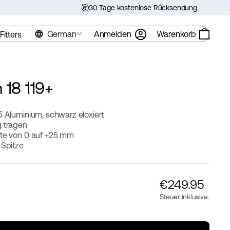
30 Tage kostenlose Rücksendung
German
Anmelden
Warenkorb
Fitters
 18 119+
5 Aluminium, schwarz eloxiert
g tragen
ite von 0 auf +25 mm
 Spitze
Regulärer
€‎249.95
Preis
Steuer inklusive.