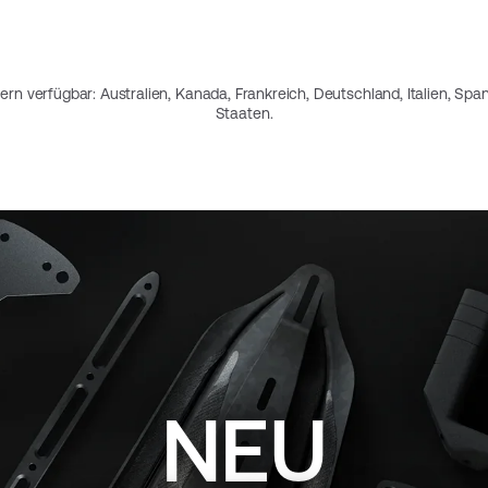
dern verfügbar: Australien, Kanada, Frankreich, Deutschland, Italien, Span
Staaten.
NEU