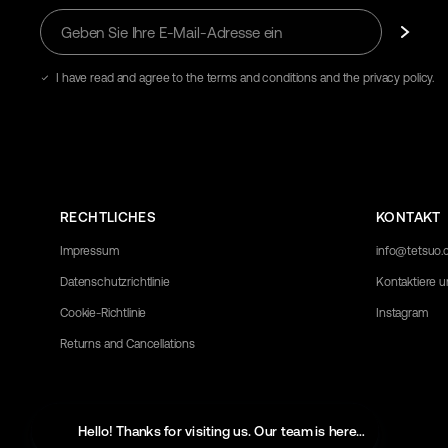
Geben
Abonnieren
Sie
Ihre
E-
I have read and agree to the terms and conditions and the privacy policy.
Mail-
Adresse
ein
RECHTLICHES
KONTAKT
Impressum
info@tetsuo
Datenschutzrichtlinie
Kontaktiere u
Cookie-Richtlinie
Instagram
Returns and Cancellations
Hello! Thanks for visiting us. Our team is here to help with