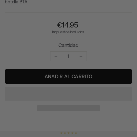
botella BTA
Precio
€‎14.95
habitual
Impuestos incluidos.
Cantidad
−
+
AÑADIR AL CARRITO
★ ★ ★ ★ ★