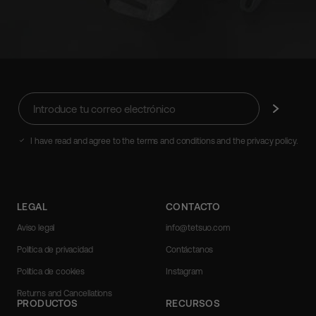
Introduce
Suscríbete
tu
correo
electrónico
I have read and agree to the terms and conditions and the privacy policy.
LEGAL
CONTACTO
Aviso legal
info@tetsuo.com
Política de privacidad
Contáctanos
Política de cookies
Instagram
Returns and Cancellations
PRODUCTOS
RECURSOS