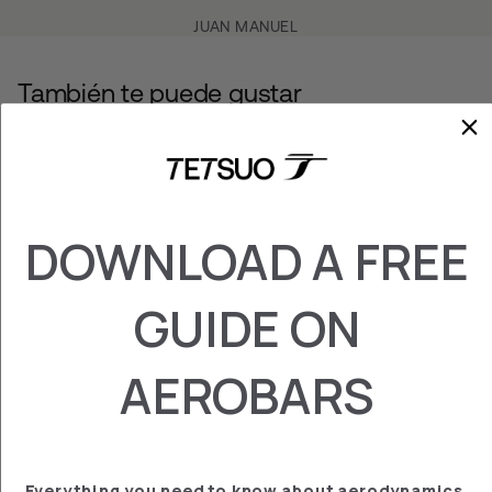
JUAN MANUEL
También te puede gustar
DOWNLOAD A FREE
GUIDE ON
CUÑA BTA
€‎14.95
AEROBARS
Everything you need to know about aerodynamics,