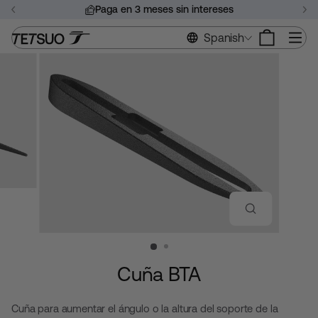
Saltar
Paga en 3 meses sin intereses
al
Pausar
contenido
Na
Spanish
presentación
de
diapositivas
CERRAR
(ESC)
Cuña BTA
Cuña para aumentar el ángulo o la altura del soporte de la