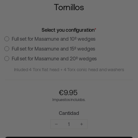
Tornillos
Select you configuration
*
Full set for Masamune and 10º wedges
Full set for Masamune and 15º wedges
Full set for Masamune and 20º wedges
Inluded 4 Torx flat head + 4 Torx conic head and washers
Precio
€‎9.95
habitual
Impuestos incluidos.
Cantidad
−
+