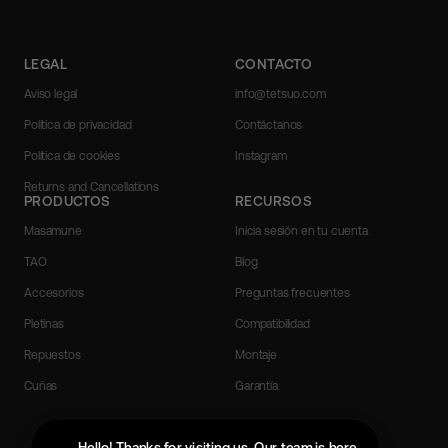
LEGAL
CONTACTO
Aviso legal
info@tetsuo.com
Política de privacidad
Contáctanos
Política de cookies
Instagram
Returns and Cancellations
PRODUCTOS
RECURSOS
Masamune
Inicia sesión en tu cuenta
TAO
Blog
Accesorios
Preguntas frecuentes
Pletinas
Compatibilidad
Repuestos
Montaje
Cuñas
Garantía
Portuguese (Portugal)
Spanish
Hello! Thanks for visiting us. Our team is here to help with