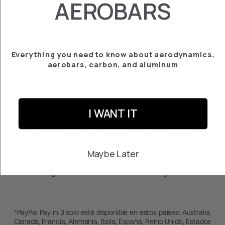
AEROBARS
TORNILLOS
€‎9.95
Everything you need to know about aerodynamics,
aerobars, carbon, and aluminum
I WANT IT
Garantía de 2 años
Devoluciones gratuitas
dentro de 30 días
Maybe Later
Paga en 3 meses al 0% con PayPal*
*PayPal Pay in 3 solo está disponible en estos países: Australia,
Canadá, Francia, Alemania, Italia, España, Reino Unido, Estados