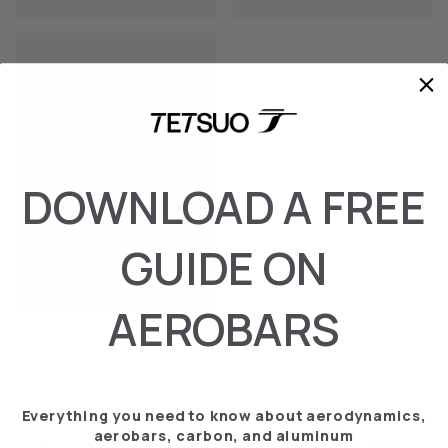
DOWNLOAD A FREE
GUIDE ON
DOPPIA PRESA SRAM E
MONO BLIPS
€‎79.95
AEROBARS
Everything you need to know about aerodynamics,
aerobars, carbon, and aluminum