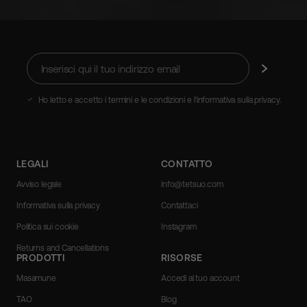
Inserisci
Iscriviti
qui
il
tuo
Ho letto e accetto i termini e le condizioni e l'informativa sulla privacy.
indirizzo
email
LEGALI
CONTATTO
Avviso legale
info@tetsuo.com
Informativa sulla privacy
Contattaci
Politica sui cookie
Instagram
Returns and Cancellations
PRODOTTI
RISORSE
Masamune
Accedi al tuo account
TAO
Blog