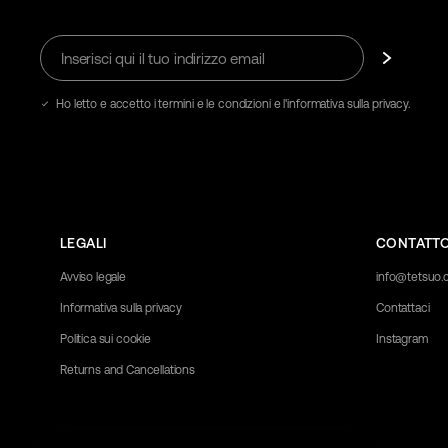
Inserisci
Iscriviti
qui
il
tuo
Ho letto e accetto i termini e le condizioni e l'informativa sulla privacy.
indirizzo
email
LEGALI
CONTATT
Avviso legale
info@tetsuo
Informativa sulla privacy
Contattaci
Politica sui cookie
Instagram
Returns and Cancellations