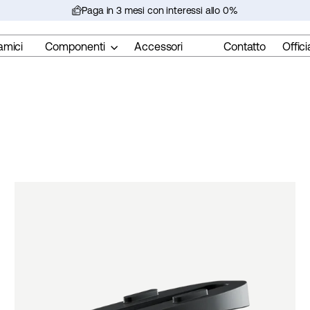
Paga in 3 mesi con interessi allo 0%
Metti
in
amici
Componenti
Accessori
Contatto
Offici
pausa
la
presentazione