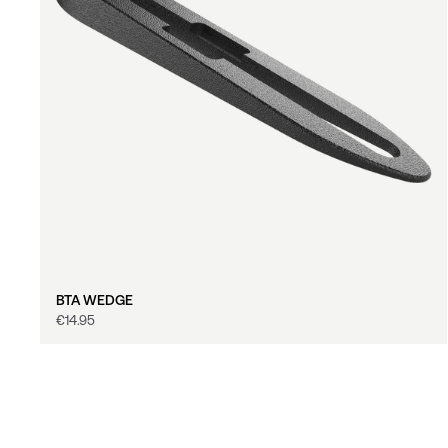
BTA WEDGE
€‎14.95