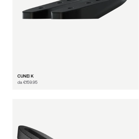
CUNEI K
da
€‎159.95