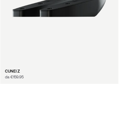
CUNEI Z
da
€‎159.95