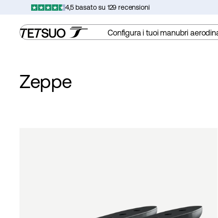
Vai
4,5 basato su 129 recensioni
al
contenuto
Configura i tuoi manubri aerodin
Zeppe