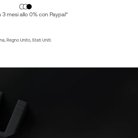
n 3 mesi allo 0% con Paypal*
na, Regno Unito, Stati Uniti.