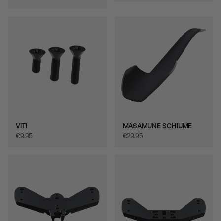
VITI
MASAMUNE SCHIUME
€‎9.95
€‎29.95