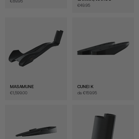
€‎89.95
€‎49.95
MASAMUNE
CUNEI K
€‎1,599.00
da
€‎159.95