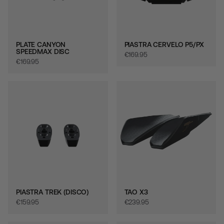
PLATE CANYON
PIASTRA CERVELO P5/PX
SPEEDMAX DISC
€‎169.95
€‎169.95
PIASTRA TREK (DISCO)
TAO X3
€‎159.95
€‎239.95