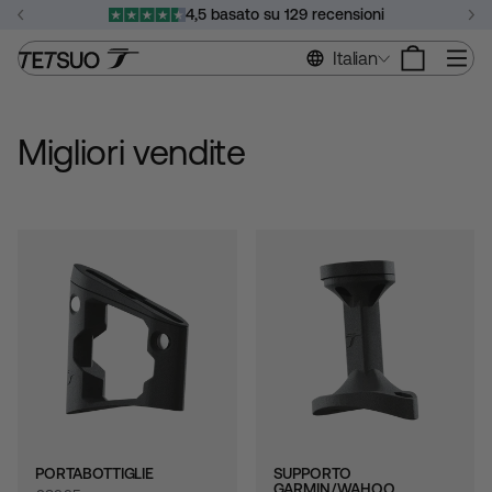
Vai
4,5 basato su 129 recensioni
al
Metti
contenuto
Na
Italian
in
pausa
la
presentazione
Migliori vendite
PORTABOTTIGLIE
SUPPORTO
GARMIN/WAHOO