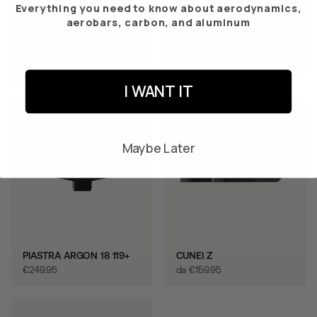
Everything you need to know about aerodynamics,
aerobars, carbon, and aluminum
IMPUGNATURA MONO
MAESTRO DEL PIATTO
SRAM BLIPS
€‎169.95
€‎49.95
I WANT IT
Maybe Later
PIASTRA ARGON 18 119+
CUNEI Z
€‎249.95
da
€‎159.95