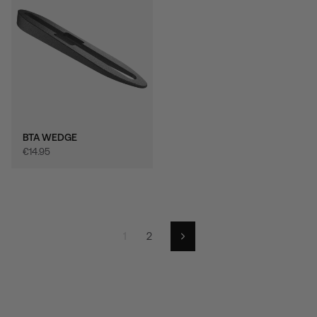
BTA WEDGE
€‎14.95
1
2
Successivo