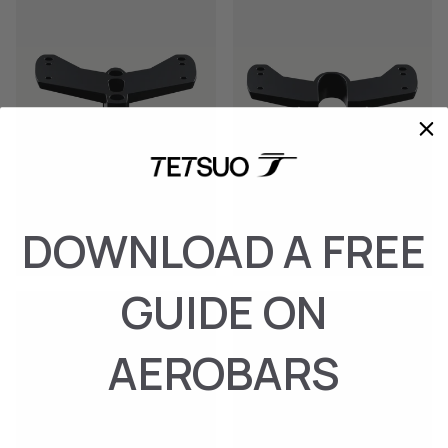
PIASTRA SPECIALIZED
PIASTRA SCOTT PLASMA
DOWNLOAD A FREE
SHIV
6/RC PRO - ULTIMATE
€‎249.95
€‎249.95
GUIDE ON
AEROBARS