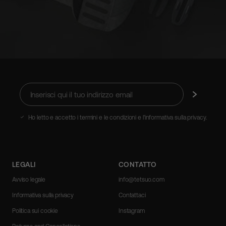
Inserisci
Iscriviti
qui
il
tuo
Ho letto e accetto i termini e le condizioni e l'informativa sulla privacy.
indirizzo
email
LEGALI
CONTATTO
Avviso legale
info@tetsuo.com
Informativa sulla privacy
Contattaci
Politica sui cookie
Instagram