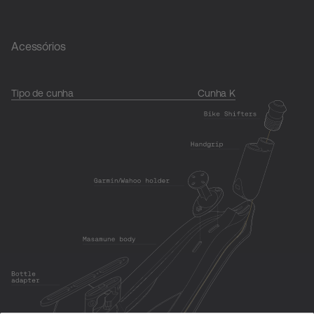
Acessórios
Tipo de cunha
Cunha K