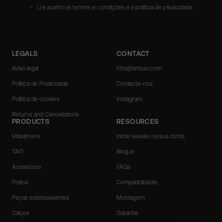
endereço
Li e aceito os termos e condições e a política de privacidade.
de
email
aqui
LEGALS
CONTACT
Aviso legal
info@tetsuo.com
Política de Privacidade
Contacte-nos
Política de cookies
Instagram
Returns and Cancellations
PRODUCTS
RESOURCES
Masamune
Inicie sessão na sua conta
TAO
Blogue
Acessórios
FAQs
Pratos
Compatibilidade
Peças sobresselentes
Montagem
Calços
Garantia