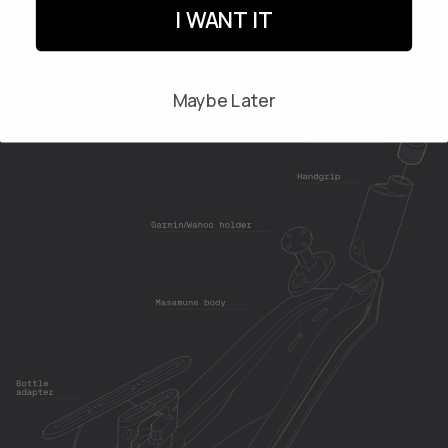
I WANT IT
Acessórios
Maybe Later
Tipo de cunha
Cunha Z