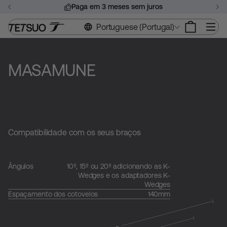
Saltar
Paga em 3 meses sem juros
para
Pausar
o
Na
Portuguese (Portugal)
apresentação
conteúdo
de
slides
MASAMUNE
Compatibilidade com os seus braços
Ângulos
10º, 15º ou 20º adicionando as K-
Wedges e os adaptadores K-
Wedges
Espaçamento dos cotovelos
140mm