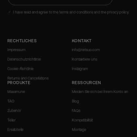
Sie
Ihre
E-
I have read and agree to the terms and conditions and the privacy policy.
Mail-
Adresse
ein
RECHTLICHES
KONTAKT
Impressum
info@tetsuo.com
Datenschutzrichtlinie
Kontaktiere uns
Cookie-Richtlinie
Instagram
Returns and Cancellations
PRODUKTE
RESSOURCEN
Masamune
Melden Sie sich bei Ihrem Konto an
TAO
Blog
Zubehör
FAQs
Teller
Kompatibilität
Ersatzteile
Montage