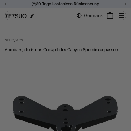
Zum
30 Tage kostenlose Rücksendung
Inhalt
Diashow
springen
Si
German
anhalten
Mär 12, 2026
Aerobars, die in das Cockpit des Canyon Speedmax passen