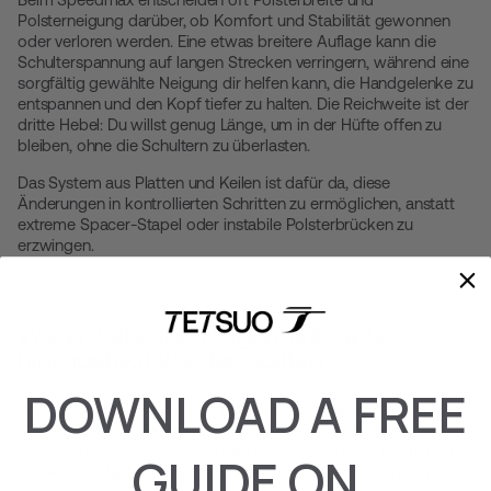
Polsterneigung darüber, ob Komfort und Stabilität gewonnen
oder verloren werden. Eine etwas breitere Auflage kann die
Schulterspannung auf langen Strecken verringern, während eine
sorgfältig gewählte Neigung dir helfen kann, die Handgelenke zu
entspannen und den Kopf tiefer zu halten. Die Reichweite ist der
dritte Hebel: Du willst genug Länge, um in der Hüfte offen zu
bleiben, ohne die Schultern zu überlasten.
Das System aus Platten und Keilen ist dafür da, diese
Änderungen in kontrollierten Schritten zu ermöglichen, anstatt
extreme Spacer-Stapel oder instabile Polsterbrücken zu
erzwingen.
Wann Keile und Neigungsadapter
hinzugefügt werden sollten
DOWNLOAD A FREE
Wenn dein idealer Polsterwinkel über das hinausgeht, was dein
aktuelles Cockpit liefern kann, sind Keile der sauberste Weg
dorthin. Tetsuo-Keile bieten mehrere Winkelauswahlen, und der
GUIDE ON
K-Wedge-Adapter
kann in Kombination mit Keilen die Neigung