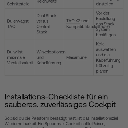
Reichweite
Schnittstelle
einstellen
Vor der
Dual Stack
Bestellung
TAO X3
und
Du erwägst
versus
das Stack-
TAO
Central
Kompatibilitätsleitfaden
System
Stack
bestätigen
Keile
auswählen
Du willst
Winkeloptionen
und die
maximale
und
Masamune
Kabelführung
Verstellbarkeit
Kabelführung
frühzeitig
planen
Installations-Checkliste für ein
sauberes, zuverlässiges Cockpit
Sobald du die Passform bestätigt hast, ist das Installationsziel
Wiederholbarkeit. Ein Speedmax-Cockpit sollte Reisen,