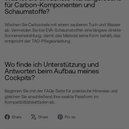
für Carbon-Komponenten und
Schaumstoffe?
Wischen Sie Carbonteile mit einem sauberen Tuch und Wasser
ab. Vermeiden Sie bei EVA-Schaumstoffen eine längere direkte
Sonneneinstrahlung, damit das Material seine Form behält; das
entspricht der TAO-Pflegeanleitung.
Wo finde ich Unterstützung und
Antworten beim Aufbau meines
Cockpits?
Beginnen Sie mit der
FAQs-Seite
für praktische Hinweise und
gleichen Sie anschließend Ihre exakte Passform im
Kompatibilitätsleitfaden
ab.
Auf
Twittern
Auf
Share
Share
Pin es
Facebook
Sie
Pinterest
teilen
auf
pinnen