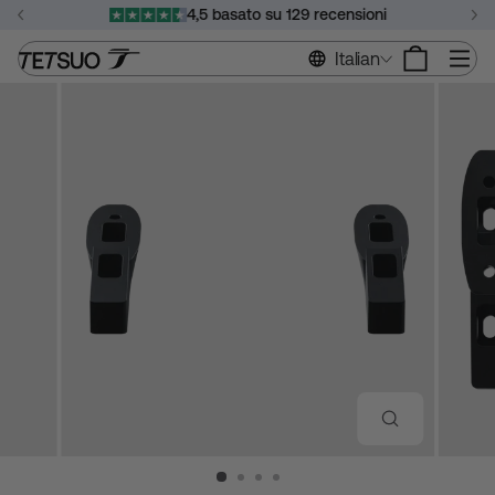
Vai
4,5 basato su 129 recensioni
al
Metti
contenuto
Na
Italian
in
pausa
la
presentazione
CHIUDI
(ESC)