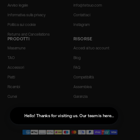
Avviso legale
info@tetsuo.com
Informativa sulla privacy
Contattaci
Politica sui cookie
Instagram
Returns and Cancellations
PRODOTTI
RISORSE
Masamune
Accedi al tuo account
TAO
Blog
Accessori
FAQ
Piatti
Compatibilità
Ricambi
Assemblea
Cunei
Garanzia
Italian
Hello! Thanks for visiting us. Our team is here to help with