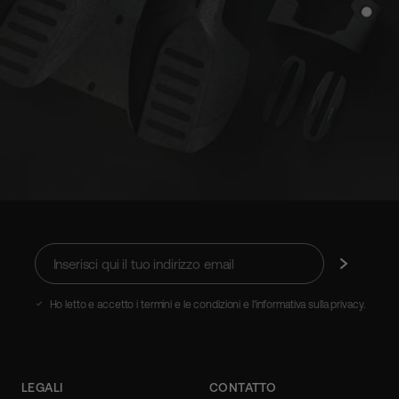
Inserisci
Iscriviti
qui
il
tuo
Ho letto e accetto i termini e le condizioni e l'informativa sulla privacy.
indirizzo
email
LEGALI
CONTATTO