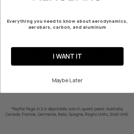
PLETINA CADEX
€‎161.27
Everything you need to know about aerodynamics,
aerobars, carbon, and aluminum
I WANT IT
Garanzia di 2 anni
Resi gratuiti entro 30
giorni
Maybe Later
Paga in 3 mesi a 0% con PayPal*
*PayPal Paga in 3 è disponibile solo in questi paesi: Australia,
Canada, Francia, Germania, Italia, Spagna, Regno Unito, Stati Uniti.