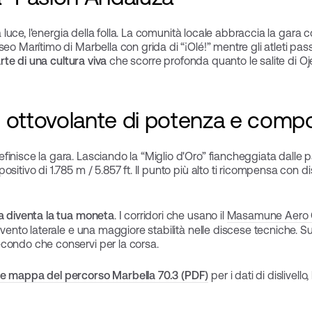
 la luce, l'energia della folla. La comunità locale abbraccia la gara
eo Marítimo di Marbella con grida di “¡Olé!” mentre gli atleti passa
arte di una cultura viva
che scorre profonda quanto le salite di Oj
 un ottovolante di potenza e com
finisce la gara. Lasciando la “Miglio d'Oro” fiancheggiata dalle p
sitivo di 1.785 m / 5.857 ft. Il punto più alto ti ricompensa con 
ca diventa la tua moneta
. I corridori che usano il
Masamune Aero 
 vento laterale e una maggiore stabilità nelle discese tecniche. Su
condo che conservi per la corsa.
 e mappa del percorso Marbella 70.3 (PDF)
per i dati di dislivell