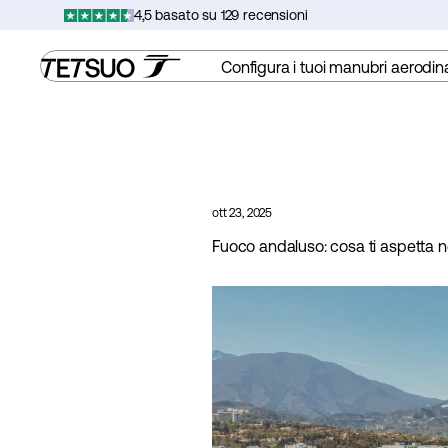
Vai
4,5 basato su 129 recensioni
al
contenuto
Configura i tuoi manubri aerodin
ott 23, 2025
Fuoco andaluso: cosa ti aspetta 