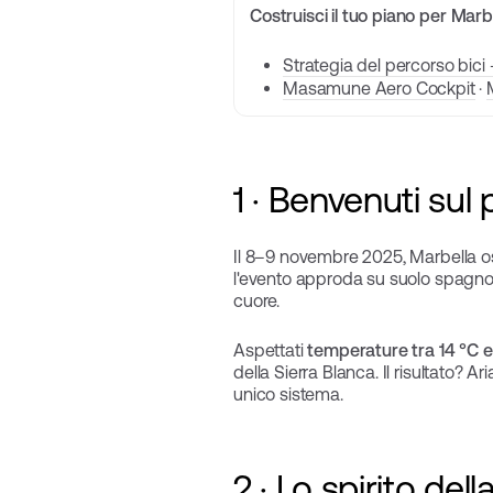
Costruisci il tuo piano per Mar
Strategia del percorso bici
Masamune Aero Cockpit
·
1 · Benvenuti su
Il 8–9 novembre 2025, Marbella os
l'evento approda su suolo spagnolo
cuore.
Aspettati
temperature tra 14 °C e
della Sierra Blanca. Il risultato? 
unico sistema.
2 · Lo spirito del