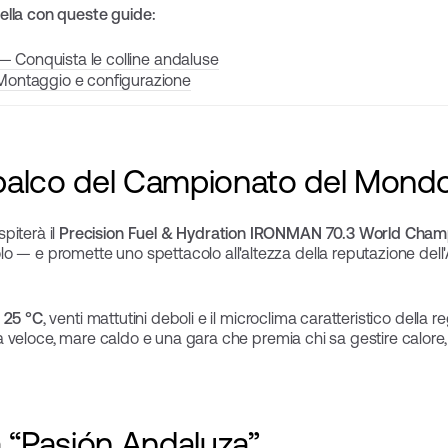
bella con queste guide:
 — Conquista le colline andaluse
Montaggio e configurazione
l palco del Campionato del Mond
piterà il
Precision Fuel & Hydration IRONMAN 70.3 World Cham
 — e promette uno spettacolo all'altezza della reputazione dell'A
 25 °C
, venti mattutini deboli e il microclima caratteristico della
Aria veloce, mare caldo e una gara che premia chi sa gestire calor
la “Pasión Andaluza”