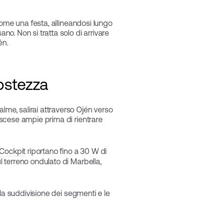
 come una festa, allineandosi lungo
no. Non si tratta solo di arrivare
én.
postezza
alme, salirai attraverso Ojén verso
discese ampie prima di rientrare
Cockpit
riportano fino a 30 W di
l terreno ondulato di Marbella,
o, la suddivisione dei segmenti e le