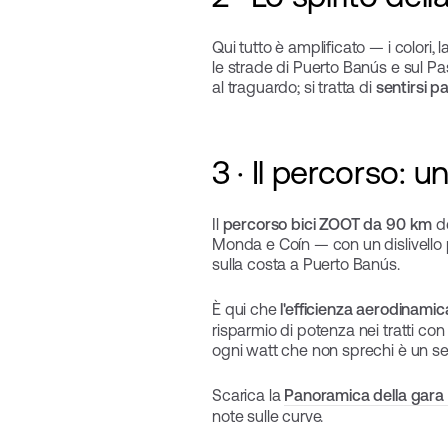
Qui tutto è amplificato — i colori,
le strade di Puerto Banús e sul Pas
al traguardo; si tratta di
sentirsi p
3 · Il percorso:
Il
percorso bici ZOOT da 90 km
de
Monda e Coín — con un dislivello po
sulla costa a Puerto Banús.
È qui che
l'efficienza aerodinami
risparmio di potenza nei tratti con
ogni watt che non sprechi è un se
Scarica la
Panoramica della gara
note sulle curve.