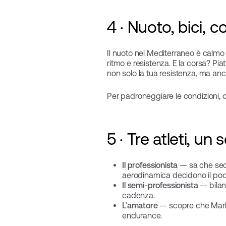
4 · Nuoto, bici, c
Il nuoto nel Mediterraneo è calm
ritmo e resistenza. E la corsa? Pia
non solo la tua resistenza, ma anc
Per padroneggiare le condizioni, c
5 · Tre atleti, un
Il professionista
— sa che seco
aerodinamica decidono il pod
Il semi-professionista
— bilanc
cadenza.
L’amatore
— scopre che Marbell
endurance.