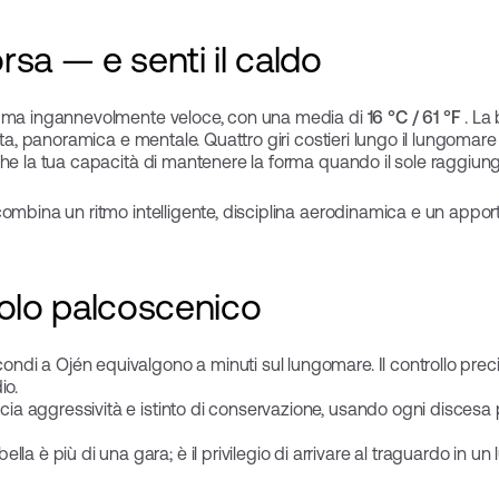
orsa — e senti il caldo
o ma ingannevolmente veloce, con una media di
16 °C / 61 °F
. La 
tta, panoramica e mentale. Quattro giri costieri lungo il lungomar
he la tua capacità di mantenere la forma quando il sole raggiung
ombina un ritmo intelligente, disciplina aerodinamica e un apporto 
 solo palcoscenico
ndi a Ojén equivalgono a minuti sul lungomare. Il controllo precis
io.
ia aggressività e istinto di conservazione, usando ogni discesa per 
a è più di una gara; è il privilegio di arrivare al traguardo in un