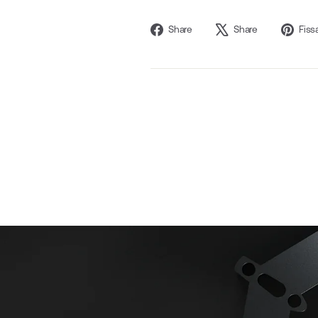
Condividi
Twitta
Share
Share
Fiss
su
su
Facebook
X