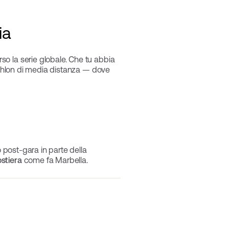
ia
erso la serie globale. Che tu abbia
iathlon di media distanza — dove
o post-gara in parte della
ostiera
come fa Marbella.