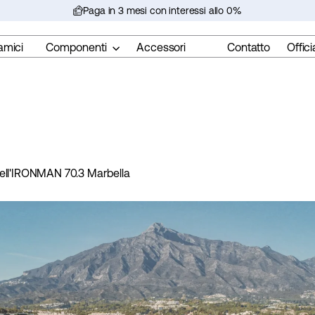
Paga in 3 mesi con interessi allo 0%
Metti
in
amici
Componenti
Accessori
Contatto
Offici
pausa
la
presentazione
nell'IRONMAN 70.3 Marbella