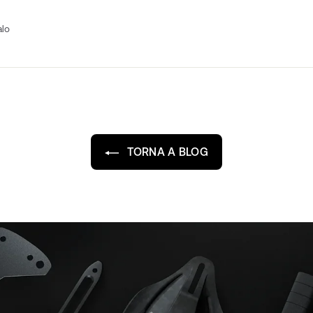
Fissa
alo
su
Pinterest
TORNA A BLOG