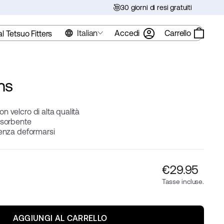
30 giorni di resi gratuiti
Italian
Accedi
Carrello
al Tetsuo Fitters
ms
n velcro di alta qualità
ssorbente
senza deformarsi
Prezzo
€‎29.95
normale
Tasse incluse.
AGGIUNGI AL CARRELLO