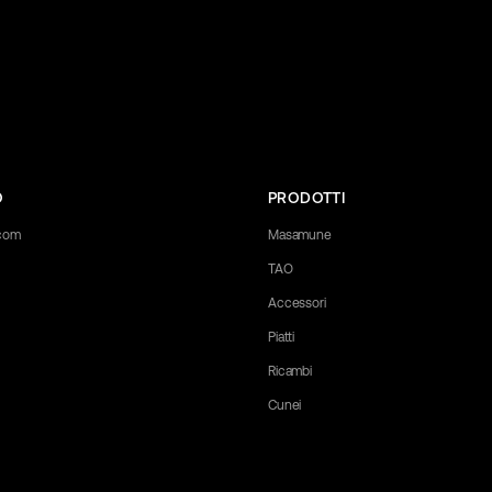
O
PRODOTTI
.com
Masamune
TAO
Accessori
Piatti
Ricambi
Cunei
 any questions you may have. Let us know what you need, and we'll be happy