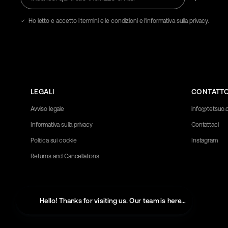
qui
il
tuo
Ho letto e accetto i termini e le condizioni e l'informativa sulla privacy.
indirizzo
email
LEGALI
CONTATT
Avviso legale
info@tetsuo
Informativa sulla privacy
Contattaci
Politica sui cookie
Instagram
Returns and Cancellations
Hello! Thanks for visiting us. Our team is here to help with