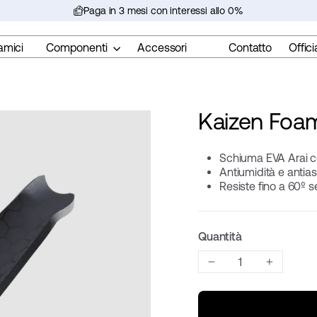
Paga in 3 mesi con interessi allo 0%
Metti
in
amici
Componenti
Accessori
Contatto
Offici
pausa
la
presentazione
Kaizen Foa
Schiuma EVA Arai co
Antiumidità e antia
Resiste fino a 60º 
Quantità
−
+