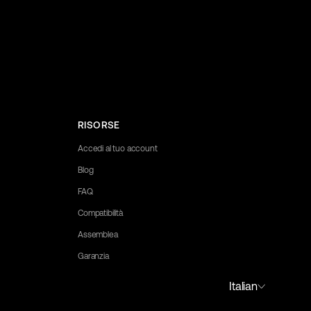
RISORSE
Accedi al tuo account
Blog
FAQ
Compatibilità
Assemblea
Garanzia
 to assist you.
Portuguese (Portugal)
Italian