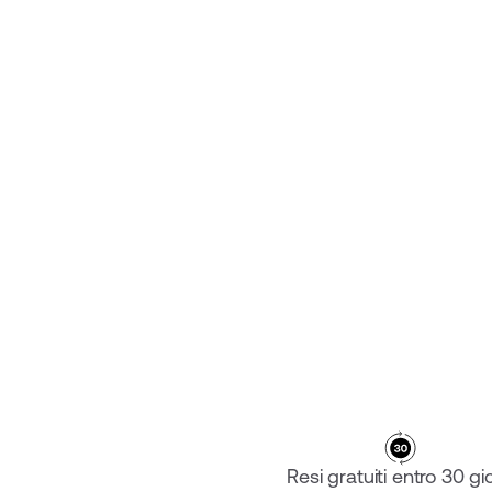
KAIZEN FOAMS
€‎29.95
Resi gratuiti entro 30 gio