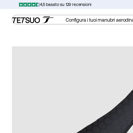
Vai
4,5 basato su 129 recensioni
al
contenuto
Configura i tuoi manubri aerodin