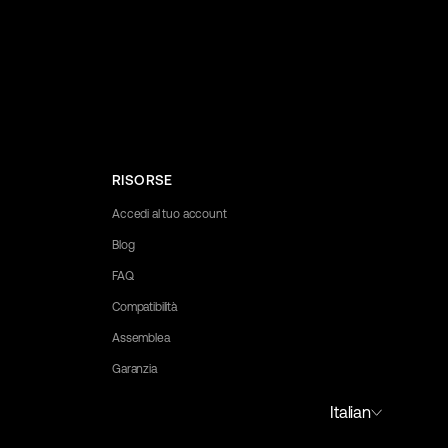
RISORSE
Accedi al tuo account
Blog
FAQ
Compatibilità
Assemblea
Garanzia
to assist you.
Portuguese (Portugal)
Italian