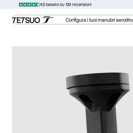
Vai
4,5 basato su 129 recensioni
al
contenuto
Configura i tuoi manubri aerodin