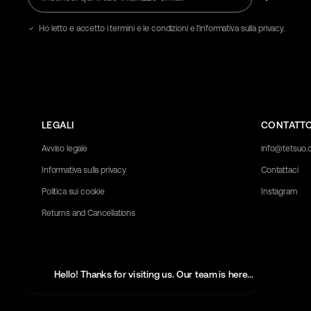
qui
il
tuo
Ho letto e accetto i termini e le condizioni e l'informativa sulla privacy.
indirizzo
email
LEGALI
CONTATT
Avviso legale
info@tetsuo
Informativa sulla privacy
Contattaci
Politica sui cookie
Instagram
Returns and Cancellations
Hello! Thanks for visiting us. Our team is here to help with 