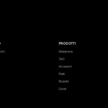
O
PRODOTTI
.com
Masamune
TAO
Accessori
Piatti
Ricambi
Cunei
any questions you may have. Let us know what you need, and we'll be happy 