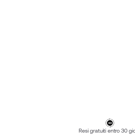
SUPPORTO GARMIN/WAHOO
€‎49.95
Resi gratuiti entro 30 gio