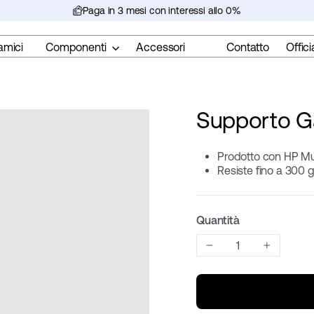
Paga in 3 mesi con interessi allo 0%
Metti
in
amici
Componenti
Accessori
Contatto
Offici
pausa
la
presentazione
Supporto 
Prodotto con HP Mul
Resiste fino a 300 
Quantità
−
+