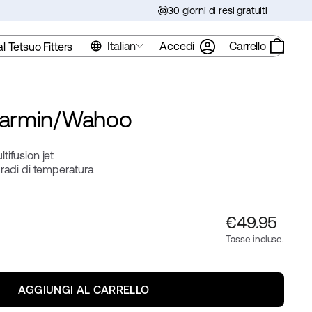
30 giorni di resi gratuiti
Italian
Accedi
Carrello
al Tetsuo Fitters
Garmin/Wahoo
tifusion jet
gradi di temperatura
Prezzo
€‎49.95
normale
Tasse incluse.
AGGIUNGI AL CARRELLO