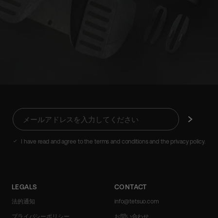
メ
購
ー
読
ル
す
ア
る
I have read and agree to the terms and conditions and the privacy policy.
ド
レ
ス
を
LEGALS
CONTACT
入
力
法的通知
info@tetsuo.com
し
プライバシーポリシー
お問い合わせ