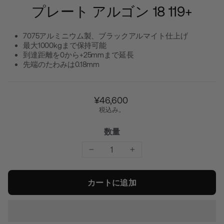
プレート アルゴン 18 119+
7075アルミニウム製、ブラックアルマイト仕上げ
最大1000kgまで保持可能
到達距離を0から+25mmまで延長
先端のたわみは0.18mm
通
¥46,600
常
税込み。
価
格
数量
−
+
カートに追加