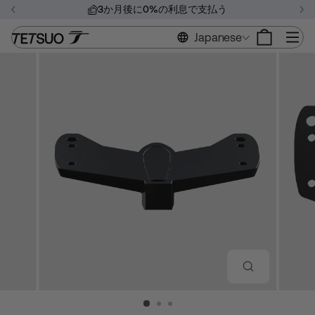
コ
3か月後に0%の利息で支払う
ン
ス
テ
サ
Japanese
ラ
ン
イ
ツ
ド
に
シ
ス
ョ
キ
ー
ッ
を
プ
一
時
停
止
す
る
閉
じ
る
(ESC)