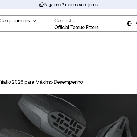
Paga em 3 meses sem juros
Pausar
apresentação
Componentes
Contacto
de
P
Official Tetsuo Fitters
slides
a Triatlo 2026 para Máximo Desempenho