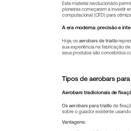
Este material revolucionário perm
pioneiras começaram a investir em
computacional (CFD) para otimiza
A era moderna: precisão e int
Hoje, os
aerobars de triatlo
repres
sua experiência na fabricação de 
seus produtos são concebidos com
Tipos de aerobars para 
Aerobars tradicionais de fixaçã
Os aerobars para triatlo
de fixaçã
sobre o guiador existente usando 
Vantagens: