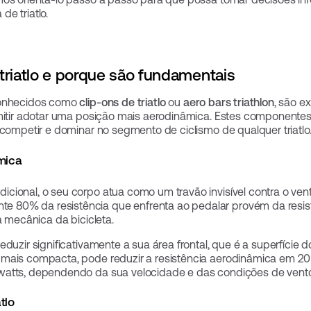
e triatlo.
triatlo e porque são fundamentais
 conhecidos como
clip-ons de triatlo
ou
aero bars triathlon
, são 
rmitir adotar uma posição mais aerodinâmica. Estes componente
 competir e dominar no segmento de ciclismo de qualquer triatlo
âmica
cional, o seu corpo atua como um travão invisível contra o ven
80% da resistência que enfrenta ao pedalar provém da resist
a mecânica da bicicleta.
duzir significativamente a sua área frontal, que é a superfície 
 mais compacta, pode reduzir a resistência aerodinâmica em 
watts, dependendo da sua velocidade e das condições de vento
tlo