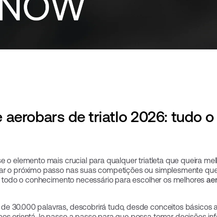
aerobars de triatlo 2026: tudo o
e o elemento mais crucial para qualquer triatleta que queira m
dar o próximo passo nas suas competições ou simplesmente quer
e-á todo o conhecimento necessário para escolher os melhores
aer
de 30.000 palavras, descobrirá tudo, desde conceitos básicos 
mos orientá-lo passo a passo para que possa tomar decisões in