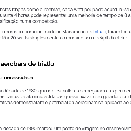
stâncias longas como o Ironman, cada watt poupado acumula-s
ante 4 horas pode representar uma melhoria de tempo de 8 a 1
sificação numa competição.
o mercado, como os modelos Masamune da
Tetsuo
, foram tes
15 a 20 watts simplesmente ao mudar o seu cockpit dianteiro.
aerobars de triatlo
or necessidade
 década de 1980, quando os triatletas começaram a experimen
es barras de alumínio soldadas que se fixavam ao guiador com
ntativas demonstraram o potencial da aerodinâmica aplicada ao c
na década de 1990 marcou um ponto de viragem no desenvolvi