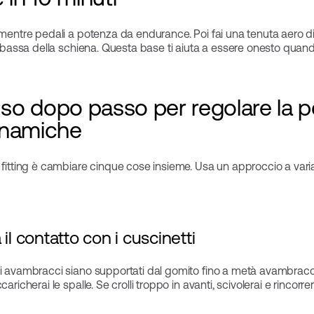
 mentre pedali a potenza da endurance. Poi fai una tenuta aero di 
te bassa della schiena. Questa base ti aiuta a essere onesto quando
o dopo passo per regolare la po
inamiche
 fitting è cambiare cinque cose insieme. Usa un approccio a variab
il contatto con i cuscinetti
li avambracci siano supportati dal gomito fino a metà avambracci
richerai le spalle. Se crolli troppo in avanti, scivolerai e rincorrerai