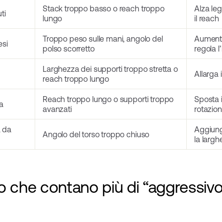
Stack troppo basso o reach troppo
Alza le
ti
lungo
il reach
Troppo peso sulle mani, angolo del
Aumenta
esi
polso scorretto
regola l
Larghezza dei supporti troppo stretta o
Allarga 
reach troppo lungo
Reach troppo lungo o supporti troppo
Sposta i
a
avanzati
rotazion
a da
Aggiungi
Angolo del torso troppo chiuso
la larg
tto che contano più di “aggressivo