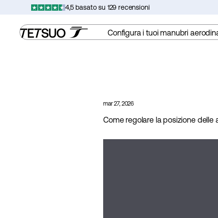
Vai
4,5 basato su 129 recensioni
al
contenuto
Configura i tuoi manubri aerodin
mar 27, 2026
Come regolare la posizione delle 