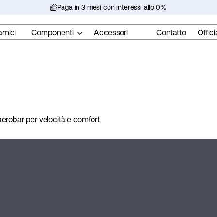
Paga in 3 mesi con interessi allo 0%
Metti
in
amici
Componenti
Accessori
Contatto
Offici
pausa
la
presentazione
aerobar per velocità e comfort