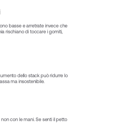
i
entono basse e arretrate invece che
ia rischiano di toccare i gomiti,
aumento dello stack può ridurre lo
bassa ma insostenibile.
non con le mani. Se senti il petto