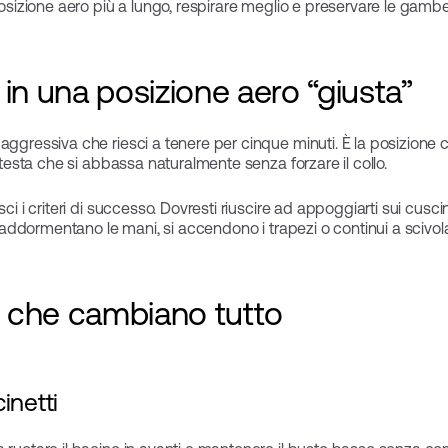
 posizione aero più a lungo, respirare meglio e preservare le gambe
in una posizione aero “giusta”
aggressiva che riesci a tenere per cinque minuti. È la posizione 
a testa che si abbassa naturalmente senza forzare il collo.
ci i criteri di successo. Dovresti riuscire ad appoggiarti sui cuscine
si addormentano le mani, si accendono i trapezi o continui a scivola
ni che cambiano tutto
inetti