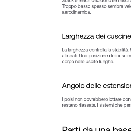
Stack e reach decidono se riesci 
Troppo basso spesso sembra veloce,
aerodinamica.
Larghezza dei cuscine
La larghezza controlla la stabilità
allineati. Una posizione dei cuscin
corpo nelle uscite lunghe.
Angolo delle estension
I polsi non dovrebbero lottare cont
restano rilassate. I sistemi che pe
Parti da una base