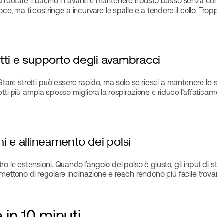
a ruotare il bacino in avanti e mantenere il busto basso senza co
 ma ti costringe a incurvare le spalle e a tendere il collo. Tropp
tti e supporto degli avambracci
. Stare stretti può essere rapido, ma solo se riesci a mantenere le
etti più ampia spesso migliora la respirazione e riduce l’affaticam
i e allineamento dei polsi
ro le estensioni. Quando l’angolo del polso è giusto, gli input di s
rmettono di regolare inclinazione e reach rendono più facile trova
 in 10 minuti