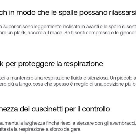
ach in modo che le spalle possano rilassars
ia superiori sono leggermente inclinate in avanti e le spalle si s
fare un plank, accorcia il reach. Se ti senti compresso e le ginocch
ck per proteggere la respirazione
sci a mantenere una respirazione fluida e silenziosa. Un piccolo 
 aero più a lungo, cosa che spesso è meglio di una posizione più 
hezza dei cuscinetti per il controllo
aumenta la larghezza finché riesci a sterzare con gli avambracci, 
itesta la respirazione a sforzo da gara.